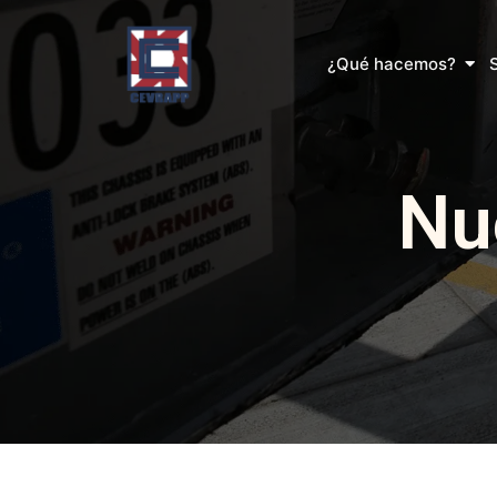
Ir
al
Abri
¿Qué hacemos?
contenido
Nu