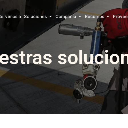
r ¿Qué hacemos?
Abrir Soluciones
Abrir Compañía
Abrir Recu
Servimos a
Soluciones
Compañía
Recursos
Provee
estras solucio