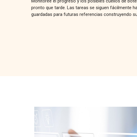
Monitoree el progreso y los posibles cuellos de bot
pronto que tarde. Las tareas se siguen fácilmente ha
guardadas para futuras referencias construyendo su v