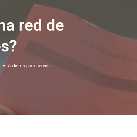
na red de
es?
stán listos para servirle.