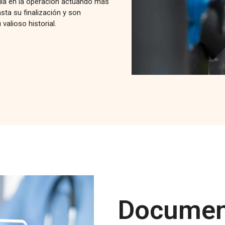
ella en la operación actuando más
sta su finalización y son
alioso historial.
Documen