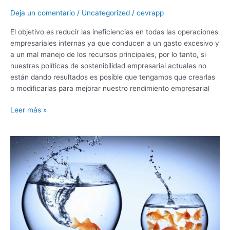
Deja un comentario
/
Uncategorized
/
cevrapp
El objetivo es reducir las ineficiencias en todas las operaciones
empresariales internas ya que conducen a un gasto excesivo y
a un mal manejo de los recursos principales, por lo tanto, si
nuestras políticas de sostenibilidad empresarial actuales no
están dando resultados es posible que tengamos que crearlas
o modificarlas para mejorar nuestro rendimiento empresarial
Leer más »
Empresario,
más
grande
y
más
fresco
ahora
¡es