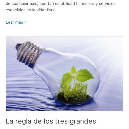
de cualquier país, aportan estabilidad financiera y servicios
esenciales en la vida diaria
Leer más »
La
regla
de
los
tres
grandes
La regla de los tres grandes