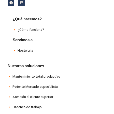
F
L
a
i
c
n
e
k
b
e
o
d
¿Qué hacemos?
o
i
k
n
¿Cómo funciona?
Servimos a
Hostelería
Nuestras soluciones
Mantenimiento total productivo
Potente Mercado especialista
Atención al cliente superior
Ordenes de trabajo