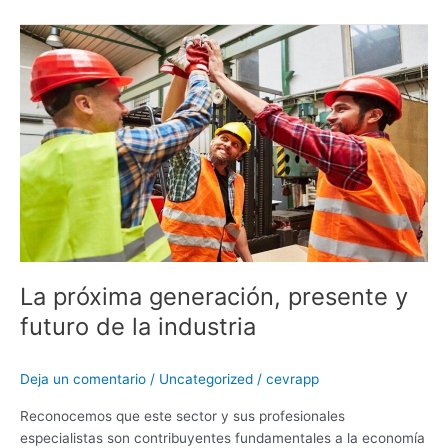
La
próxima
generación,
presente
y
futuro
de
la
industria
La próxima generación, presente y
futuro de la industria
Deja un comentario
/
Uncategorized
/
cevrapp
Reconocemos que este sector y sus profesionales
especialistas son contribuyentes fundamentales a la economía