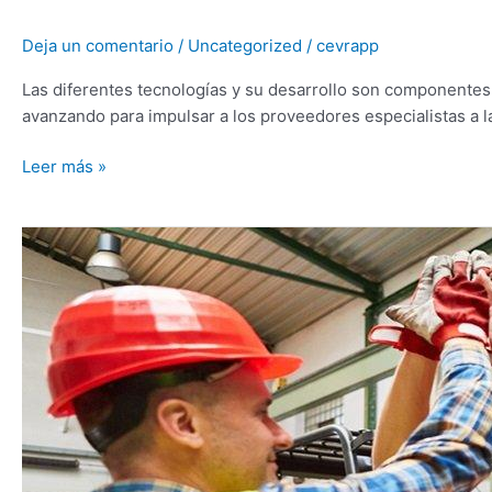
Deja un comentario
/
Uncategorized
/
cevrapp
Las diferentes tecnologías y su desarrollo son componentes
avanzando para impulsar a los proveedores especialistas a l
Leer más »
La
próxima
generación,
presente
y
futuro
de
la
industria