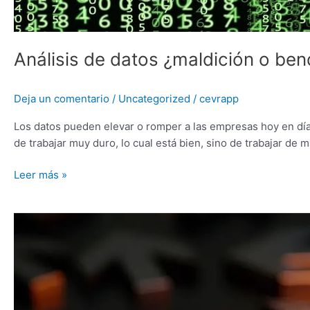
Análisis de datos ¿maldición o ben
Deja un comentario
/
Uncategorized
/
cevrapp
Los datos pueden elevar o romper a las empresas hoy en día 
de trabajar muy duro, lo cual está bien, sino de trabajar de 
Leer más »
¿Hace
falta
una
estandarización
tecnológica
en