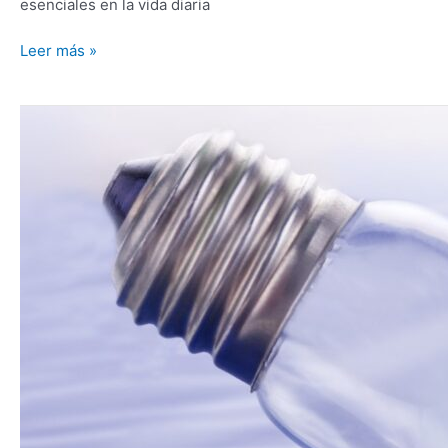
esenciales en la vida diaria
Leer más »
La
regla
de
los
tres
grandes