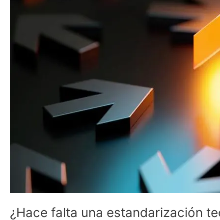
la
industria
para
pisar
el
acelerador?
¿Hace falta una estandarización tec