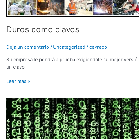
Duros como clavos
Deja un comentario
/
Uncategorized
/
cevrapp
Su empresa le pondrá a prueba exigiendole su mejor versión
un clavo
Leer más »
Análisis
de
datos
¿maldición
o
bendición?