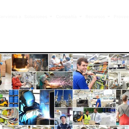
r ¿Qué hacemos?
Abrir Soluciones
Abrir Compañía
Abrir Recu
Servimos a
Soluciones
Compañía
Recursos
Provee